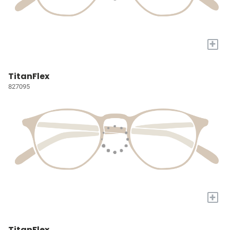
+
TitanFlex
827095
+
TitanFlex