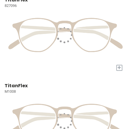
827096
+
TitanFlex
M1008