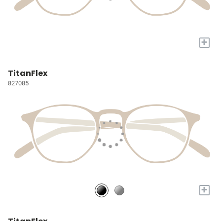
+
TitanFlex
827085
+