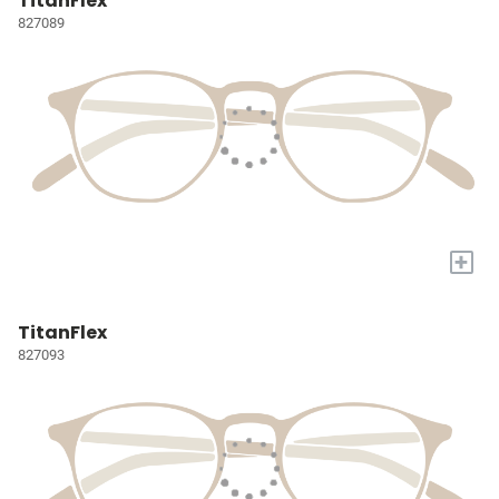
TitanFlex
827089
+
TitanFlex
827093