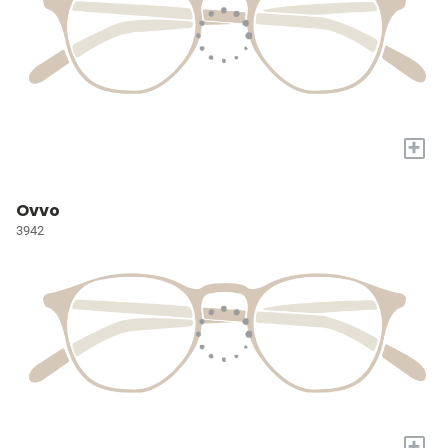
+
Ovvo
3942
+