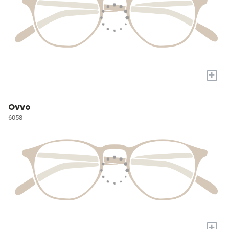
+
Ovvo
6058
+