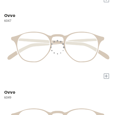
Ovvo
6047
+
Ovvo
6049