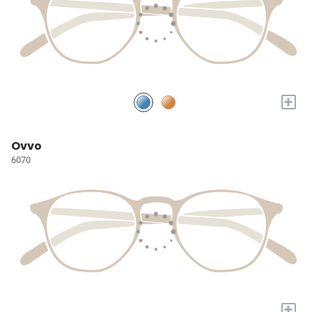
+
Ovvo
6070
+