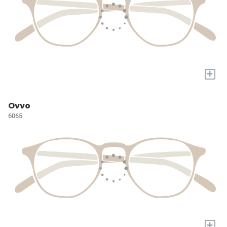
+
Ovvo
6065
+