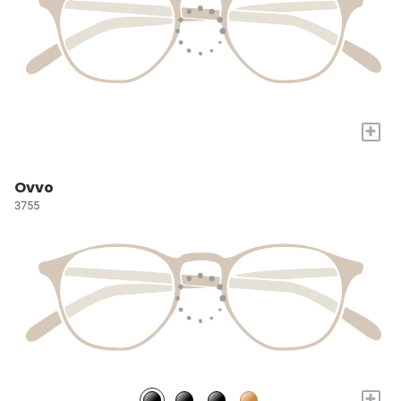
+
Ovvo
3755
+