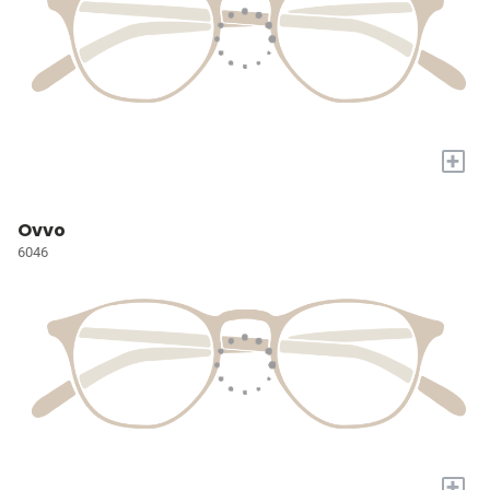
+
Ovvo
6046
+