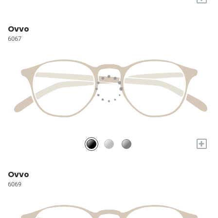
Ovvo
6067
+
Ovvo
6069