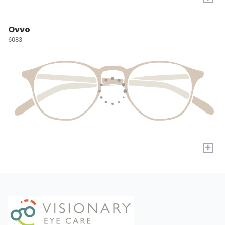
Ovvo
6083
+