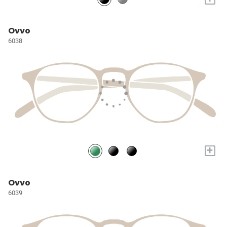
Ovvo
6038
+
Ovvo
6039