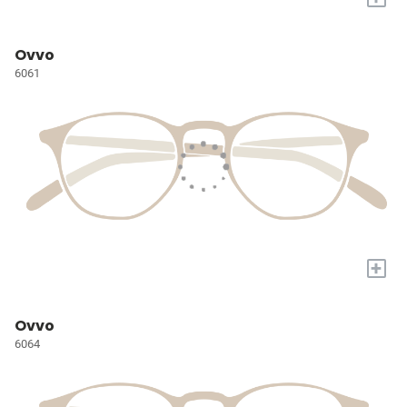
Ovvo
6061
+
Ovvo
6064