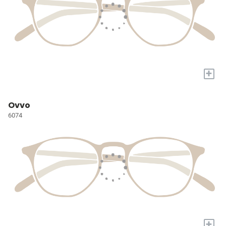
+
Ovvo
6074
+