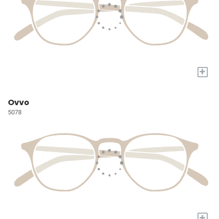
+
Ovvo
5078
+