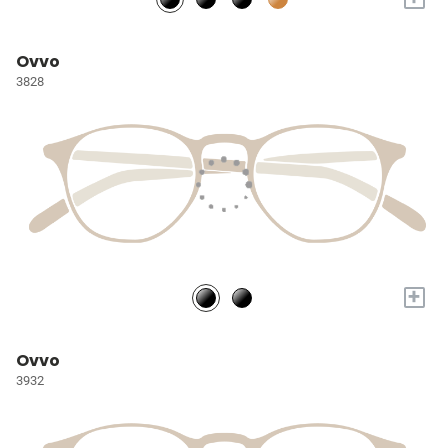
Ovvo
3828
+
Ovvo
3932