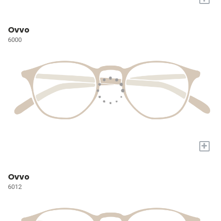
Ovvo
6000
+
Ovvo
6012