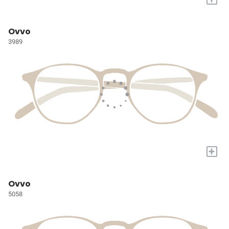
Ovvo
3989
+
Ovvo
5058