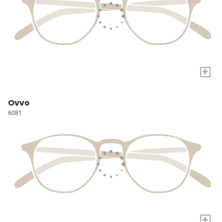
+
Ovvo
6081
+