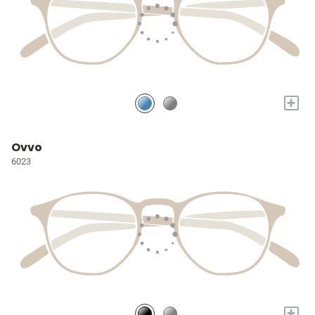
+
Ovvo
6023
+