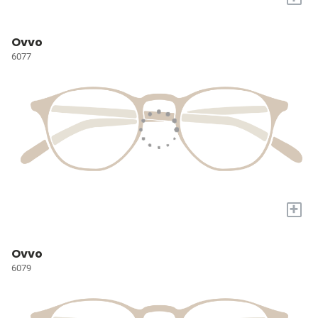
Ovvo
6077
+
Ovvo
6079