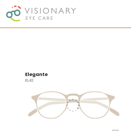
Elegante
EL42