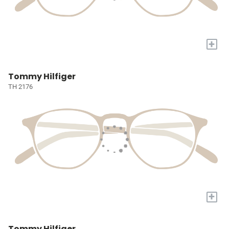
+
Tommy Hilfiger
TH 2176
+
Tommy Hilfiger