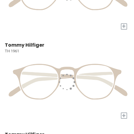
+
Tommy Hilfiger
TH 1961
+