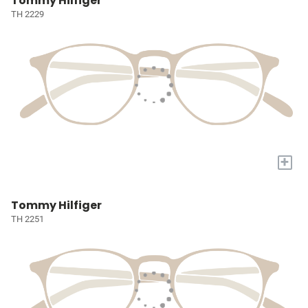
Tommy Hilfiger
TH 2229
+
Tommy Hilfiger
TH 2251