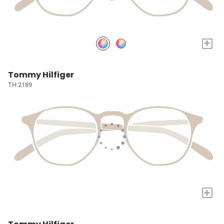
+
Tommy Hilfiger
TH 2189
+